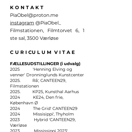
K O N T A K T
PiaObel@proton.me
instagram
@PiaObel_
Filmstationen, Filmtorvet 6, 1
ste sal, 3500 Værløse
C U R I CU L U M V I T A E
FÆLLESUDSTILLINGER (i udvalg)
2025 'Henning Elving og
venner' Dronninglunds Kunstcenter
2025. Rå', CANTEEN29,
Filmstationen
2025. KP25, Kunsthal Aarhus
2024 KE24, Den frie,
København Ø
2024 The Grid' CANTEEN29
2024 Missisippi', Thyholm
2023 Hybrid 'CANTEEN29,
Værløse
2023 Mississippi 2023',