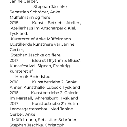
Janine Gerber,
Stephan Jäschke,
Sebastian Schröder, Anke
Müffelmann og flere
2018 Kunst :: Betrieb :: Atelier',
Atelierhaus im Anscharpark, Kiel.
Tyskland.
Kurateret af Anke Müffelmann.
Udstillende kunstnere var Janine
Gerber,
Stephan Jäschke og flere. .
2017 Bleu et Rhythm & Blues',
Kunstfestival, Sigean, Frankrig.
kurateret af
Henrik Brøndsted
2016 Kunstbetriebe 2' Sankt.
Annen Kunsthalle, Lübeck, Tyskland
2016 Kunstbetriebe 2' Galerie
im Marstall, Ahrensburg, Tyskland
2017 Kunstbetriebe 2' i Eutin
Landesgartenschau. Med Janine
Gerber, Anke
Müffelmann, Sebastian Schröder,
Stephan Jäschke, Christoph