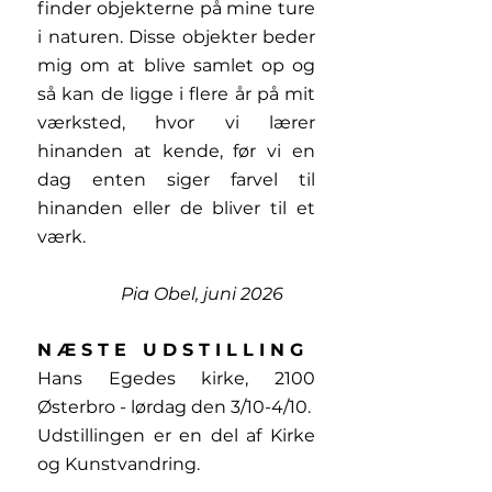
finder objekterne på mine ture
i naturen. Disse objekter beder
mig om at blive samlet op og
så kan de ligge i flere år på mit
værksted, hvor vi lærer
hinanden at kende, før vi en
dag enten siger farvel til
hinanden eller de bliver til et
værk.
Pia Obel, juni 2026
N Æ S T E U D S T I L L I N G
Hans Egedes kirke, 2100
Østerbro - lørdag den 3/10-4/10.
Udstillingen er en del af Kirke
og Kunstvandring.