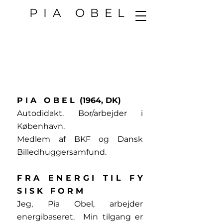
PIA OBEL
P I A O B E L (1964, DK)
Autodidakt. Bor/arbejder i
København.
Medlem af BKF og Dansk
Billedhuggersamfund.
F R A E N E R G I T I L F Y
S I S K F O R M
Jeg, Pia Obel, arbejder
energibaseret. Min tilgang er