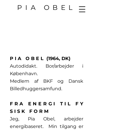
PIA OBEL
P I A O B E L (1964, DK)
Autodidakt. Bor/arbejder i
København.
Medlem af BKF og Dansk
Billedhuggersamfund.
F R A E N E R G I T I L F Y
S I S K F O R M
Jeg, Pia Obel, arbejder
energibaseret. Min tilgang er