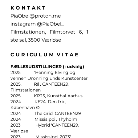
K O N T A K T
PiaObel@proton.me
instagram
@PiaObel_
Filmstationen, Filmtorvet 6, 1
ste sal, 3500 Værløse
C U R I CU L U M V I T A E
FÆLLESUDSTILLINGER (i udvalg)
2025 'Henning Elving og
venner' Dronninglunds Kunstcenter
2025. Rå', CANTEEN29,
Filmstationen
2025. KP25, Kunsthal Aarhus
2024 KE24, Den frie,
København Ø
2024 The Grid' CANTEEN29
2024 Missisippi', Thyholm
2023 Hybrid 'CANTEEN29,
Værløse
2023 Mississippi 2023',