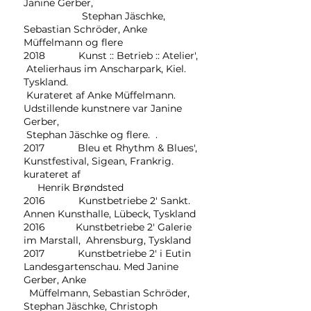
Janine Gerber,
Stephan Jäschke,
Sebastian Schröder, Anke
Müffelmann og flere
2018 Kunst :: Betrieb :: Atelier',
Atelierhaus im Anscharpark, Kiel.
Tyskland.
Kurateret af Anke Müffelmann.
Udstillende kunstnere var Janine
Gerber,
Stephan Jäschke og flere. .
2017 Bleu et Rhythm & Blues',
Kunstfestival, Sigean, Frankrig.
kurateret af
Henrik Brøndsted
2016 Kunstbetriebe 2' Sankt.
Annen Kunsthalle, Lübeck, Tyskland
2016 Kunstbetriebe 2' Galerie
im Marstall, Ahrensburg, Tyskland
2017 Kunstbetriebe 2' i Eutin
Landesgartenschau. Med Janine
Gerber, Anke
Müffelmann, Sebastian Schröder,
Stephan Jäschke, Christoph