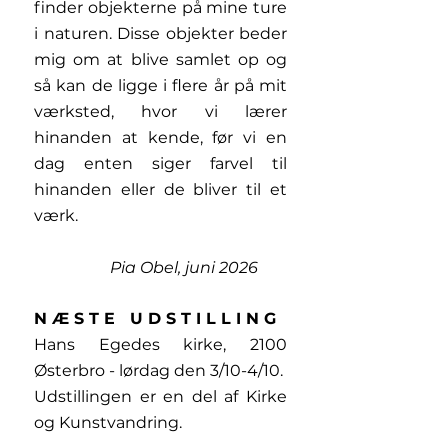
finder objekterne på mine ture
i naturen. Disse objekter beder
mig om at blive samlet op og
så kan de ligge i flere år på mit
værksted, hvor vi lærer
hinanden at kende, før vi en
dag enten siger farvel til
hinanden eller de bliver til et
værk.
Pia Obel, juni 2026
N Æ S T E U D S T I L L I N G
Hans Egedes kirke, 2100
Østerbro - lørdag den 3/10-4/10.
Udstillingen er en del af Kirke
og Kunstvandring.